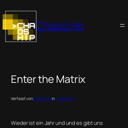
Zum
Inhalt
springen
Chaos Hip
Enter the Matrix
Verfasst von
Chaos-Hip
in
chaostreff
Wieder ist ein Jahr und und es gibt uns