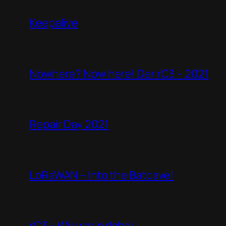
Keepalive
Nowhere? Now here! Der rC3 – 2021
Repair Day 2021
LoRaWAN – Into the Batcave!
rC3 – Wir war’n dabei.